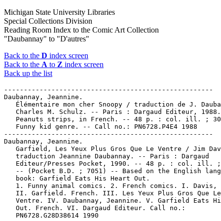
Michigan State University Libraries
Special Collections Division
Reading Room Index to the Comic Art Collection
"Daubannay" to "D'autres"
Back to the
D
index screen
Back to the
A
to
Z
index screen
Back up the list
-----------------------------------------------------
Daubannay, Jeannine.
   Élémentaire mon cher Snoopy / traduction de J. Daubannay ;
   Charles M. Schulz. -- Paris : Dargaud Editeur, 1988. --
   Peanuts strips, in French. -- 48 p. : col. ill. ; 30 cm. --
   Funny kid genre. -- Call no.: PN6728.P4E4 1988
-----------------------------------------------------
Daubannay, Jeannine.
   Garfield, Les Yeux Plus Gros Que Le Ventre / Jim Davis ;
   traduction Jeannine Daubannay. -- Paris : Dargaud
   Editeur/Presses Pocket, 1990. -- 48 p. : col. ill. ; 18 cm.
   -- (Pocket B.D. ; 7051) -- Based on the English language
   book: Garfield Eats His Heart Out.
   1. Funny animal comics. 2. French comics. I. Davis, Jim.
   II. Garfield. French. III. Les Yeux Plus Gros Que Le
   Ventre. IV. Daubannay, Jeannine. V. Garfield Eats His Heart
   Out. French. VI. Dargaud Editeur. Call no.:
   PN6728.G28D38614 1990
-----------------------------------------------------
Daubannay, Jeannine.
   Garfield, Tiens Bon la Rampe! / Jim Davis ; traduction
   Jeannine Daubannay et Edouard Francois. -- Paris : Dargaud,
   1989. -- 48 p. : col. ill. ; 30 cm.
   1. Funny animal comics. I. Davis, Jim. II. Tiens Bon la
   Rampe!  III. Daubannay, Jeannine. IV. Francois, Edouard. V.
   Dargaud Editeur. Call no.: PN6728f.G28T49 1989
-----------------------------------------------------
Dauber, Maximilien.
   Africa / text by Daniel De Bruycker and Maximilien Dauber ;
   translation by Maureen Walker. -- Hauppauge, NY : Barron's,
   1994. -- 75 p. : col. ill., col. map ; 27 cm. -- (Tintin's
   Travel Diaries) -- Includes bibliographical references (p.
   75) and index. -- Call no.: DT3.B73 1994
-----------------------------------------------------
Dauber, Maximilien.
   Egypt and the Middle East / text by Daniel De Bruycker and
   Maximilien Dauber ; translation by Maureen Walker. --
   Hauppauge, N.Y. : Barron's, 1995. -- 75 p. : col. ill. ; 27
   cm. -- (Tintin's Travel Diaries) -- Translation of: Egypte
   et le Moyen-Orient. -- Includes bibliographical references
   and index. -- Call no.: DT56.2.B7813 1995
-----------------------------------------------------
Dauber, Maximilien.
   Scotland / text by Daniel de Bruycker and Maximilien Dauber
   ; translation by Maureen Walker. -- Hauppauge, N.Y. :
   Barron's, 1995. -- 75 p. : ill. (some col.) ; 27 cm. --
   (Tintin's Travel Diaries) -- "Inspired by Hergé's
   characters." -- Includes bibliographical references (p. 75)
   and index. -- Translation of: Carnet de Route de Tintin:
   L'Écosse. -- Call no.: DA762.B713 1995
-----------------------------------------------------
D'Aubigny,
   Nouveaux Voyages en Zigzag à la Grande-Chartreuse : autour
   du Mont Blanc, dans les vallées d'Hérens, de Zermatt, au
   Grimsel, à Gênes et à la Corniche / par R. Töpffer ;
   précédés d'une notice par M. Sainte-Beuve ; illustrés
   d'après les dessins originaux de Töpffer par MM. Calame,
   Karl Girardet, Français, D'Aubigny, De Bar, Gagnet, Forest.
   -- Paris : Garnier, 1886. -- 5. éd. -- 454 p. : ill. ; 28
   cm. -- Call no.: D919.T64 1886
-----------------------------------------------------
Daubigny,
   Premiers Voyages en Zigzag : ou, Excursions d'un Pensionnat
   en Vacances dans les Cantons Suisses et sur le Revers
   Italien des Alpes / par R. Töpffer ; illustrés d'après les
   dessins de l'auteur, d'un grand nombre de vignettes dans le
   texte et de 54 grandes gravures hors texte par MM. Calame,
   Giradet, Français, Daubigny, etc. -- Paris : Garnier, 1885.
   -- 8. éd. -- 474 p. : ill. ; 28 cm. -- Call no.: D919.T65
   1885
-----------------------------------------------------
Daubin, Marcel.
   Index entry (p. 53, 113, 172, 174, 214) in Encyclopédie des
   bandes dessinées / ed. Marjorie Alessandrini. Nouv. éd.
   (Paris : A. Michel, 1986) Call no.: PN6707.E5 1986
-----------------------------------------------------
Daucus-Blossom.
   "Special Cartoon Section : Comics" p. 1, 7-15 in Lesbian
   Contradiction, no. 19 (Summer 1987). -- Features work by
   Ann Gonzalez, Daucus-Blossom, E. Louise Owen,
   Guerin-Haines, Michele Lloyd, Zana, Germain Rainbow (Diane
   F. Germain and Sue Williams), J.D. March, Liz Brauer, Sandi
   Forrest, Kate (Kate Randall), and LAM & P. Lanse, with
   contributors' notes on ten of the cartoonists. -- Call no.:
   HQ75.L44no.19
-----------------------------------------------------
Daucus-Blossom.
   "Special Cartoon Section! : Comix!" p. 1, 7-13, 16, 19 in
   Lesbian Contradiction, no. 26 (Spring 1989). -- Features
   work by Judy Springer, Daucus-Blossom, Zana, Jacki Randall,
   Diane F. Germain, Renée Damone, Rhonda, and Michele Lloyd.
   -- Call no.: HQ7 5.L44no.26
-----------------------------------------------------
Daudel, Bernard.
   "Le Courrier des Lecteurs" p. 2 in Pilote, no. 206 (Oct. 3,
   1963). -- Letters and drawings from readers Michel Bonnot
   and Bernard Daudel. -- Call no.: PN6748.P529no.206
-----------------------------------------------------
Daudet, Alphonse, 1840-1897.
   Jack / Alfonso Daudet ; adaptacion, Sandra Ochoa ;
   ilustracion, Jorge Bernuy. -- Mexico : Novedades, 1984. --
   188 p. : ill. ; 15 cm. -- (Novelas Inmortales ; no. 328).
   -- Title from cover. -- Contents: Jack, by A. Daudet. Los
   Dos Mulos, by J. de la Fontaine.
   1. Mexican comics. I. Daudet, Alphonse, 1840-1897. II.
   Ochoa, Sandra. III. Bernuy, Jorge. IV. La Fontaine, Jean
   de, 1621-1695. V. Los Dos Mulos. VI. Series. Call no.:
   PN6790.M44N64no.328
-----------------------------------------------------
Daudet, Alphonse, 1840-1897.
   Vingt Années de Paris / André Gill ; avec une préface par
   Alphonse Daudet. -- Paris : C. Marpon et E. Flammarion,
   1883. -- 235 p. : ill. ; 19 cm. -- Call no.: PQ2260.G46V5
   1883
-----------------------------------------------------
Daufan, Monsieur.
   Index entry (p. 37) in The Will Eisner Companion, by N.C.
   Christopher Couch & Stephen Weiner (New York : DC Comics,
   2004). -- Call no.: PN6727.E35 Z5C6 2004
-----------------------------------------------------
Daugherty, George.
   Princess Sheegwa / by George Daugherty ; illustrations by
   Gretchen Schields ; based on the screenplay "Princess
   Sheegwa," written by Anne-Marie Perrota and Tean Schultz ;
   illustrations based on storyboards by Elie Klimos. -- New
   York : Scholastic, 2002. -- 1 v. : col. ill. ; 23 cm. --
   "Sagwa, the Chinese Siamese Cat, is from the PBS KIDS
   series based on the book written by Amy Tan and illustrated
   by Gretchen Schields." -- Summary (from OCLC): Everyone
   thinks Sagwa's little sister, Sheegwa, is a princess, and
   she's getting lots of attention. Sagwa is jealous, but she
   can't admit it until someone reminds her the new Princess
   Sheegwa may have to go far away to live. Suddenly Sagwa
   realizes she is going to miss her sister a lot. Can she
   make it up to Sheegwa before she leaves? And is there any
   way to keep her at home? -- Call no.: PN1997.5.P72D3 2002
-----------------------------------------------------
Daugherty, Harry R., 1883- --Miscellanea.
   Entry (p. 40) in The Who's Who of American Comic Books, by
   Jerry Bails & Hames Ware (Detroit, Mich. : J. Bails,
   1973-1976). -- Call no.: PN6725.B3v.1
-----------------------------------------------------
The Daughter of Dagon / story by Gary Martin ; art by Sergio
   Cariello. -- Grand Rapids, Mich. : Zondervan, 2007. -- 1 v.
   : ill. ; 19 cm. -- (The Son of Samson ; v. 2) -- Summary
   (from OCLC): Branan's rescue of the beautiful Saphira
   causes him trouble when he discovers that her mother is the
   infamous Delilah, who betrayed Branan's father. --
   Superhero genre, based on a Bible story. -- Call no.:
   PN6728.S612D3 2007
-----------------------------------------------------
Daughter of Death.
   "Morgana, Daughter of Death!" (The Sword) 13 p. in
   Super-Mystery Comics, v. 3, no. 5 (July 1943). -- Call no.:
   Film 15791r.199
-----------------------------------------------------
"Daughter of Doctor Pretorious" / Michael C. Smith. 9 p. in
   Brain Fantasy, no. 2 (1974). -- Call no.:
   PN6728.45.L3B7no.2
-----------------------------------------------------
Daughter of Jane.
   Index entry (p. 224) in Comics, vom Massenblatt ins
   multimediale Abenteuer, by Andreas C. Knigge (Reinbeck bei
   Hamburg : Rowohlt, 1996). -- Call no.: PN6710.K53 1996
-----------------------------------------------------
Daughter of the Aton.
   Index entry (p. 332-333) in 500 Manga Heroes & Villains, by
   Helen McCarthy (Barrons, 2006). -- Call no.: PN6790.J3M26
   2006
-----------------------------------------------------
"Daughter of the Demon."
   Batman in the Seventies. -- New York : DC Comics, 1999. --
   191 p. : col. ill. ; 26 cm. -- "Originally published in
   single magazine form as Batman 232, 237, 260: Batman Family
   1; DC Super-Stars 17, Detective Comics 407, 410, 422, 457,
   481." -- Contents: Introduction by Dennis O'Neil ; Batman
   pinup ; Cover gallery: classic tales ; There is no hope in
   crime alley ; A vow from the grave ; Cover gallery: cast of
   characters ; The invader from hell ; Batgirl & Robin pinup
   ; Marriage: impossible ; From each ending...a beginning! ;
   Supervillains pinup ; Cover gallery: the villains ; This
   one'll kill you, Batman ; Daughter of the demon ; Bat-books
   of the seventies ; Cover gallery: the artists ; Death flies
   the haunted sky ; Ticket to tragedy ; Contributors ; Batman
   family pinup. -- Call no.: PN6728.B37B43 1999
-----------------------------------------------------
Daughter of the Demon--Miscellanea.
   Index entry (p. 762, 763-774) in Historia de los Comics /
   J. Toutain, J. Coma (Barcelona : Toutain, 1982-1984?) --
   Call no.: PN6710.H5 1982a
-----------------------------------------------------
Daughter of the Dragon.
   Eva : Daughter of the Dragon / written by Brandon Jerwa ;
   art by Edgar Salazar ; colors by Frank Martin ; letters by
   Simon Bowland ; Eva co-developed by James Ku