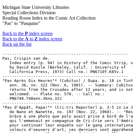
Michigan State University Libraries
Special Collections Division
Reading Room Index to the Comic Art Collection
"Pas" to "Pasquino"
Back to the
P
index screen
Back to the
A
to
Z
index screen
Back up the list
-----------------------------------------------------
Pas, Crispin van de.
   Index entry (p. 94) in History of the Comic Strip, v. 1 /
   by David Kunzle (Berkeley, Calif. : University of
   California Press, 1973) Call no.: PN6710f.K85v.1
-----------------------------------------------------
"Pas Après Dix Heures"* (Cubitus) / Dupa. p. 18 in Tintin,
   ann. 36, no. 322 (Nov. 6, 1981). -- Summary: Cubitus
   returns from the Crusades after 12 years, and is not
   welcomed. -- Plate no. 570. -- Call no.:
   PN6748.T48ann.36no.322
-----------------------------------------------------
"Pas d'Appât, Papa!"* (Cri-Cri Reporter) p. 3-5 in Le Journal
   de Nano et Nanette, no. 197 (Nov. 22, 1960). -- "Résumé:
   Grâce à une photo que polo avait prise à bord de l'avion
   qui l'emmenait en compagnie de Cri-Crie vers l'Amérique
   pour continuer leur enquête sur le gang international des
   voleurs d'oeuvers d'art, ces derniers sont appréhendés." --
   "A suivre." -- Plates numbered 44-46. -- Call no.:
   PN6748.J63no.197
-----------------------------------------------------
"Pas d'Eau Avant 300 Kilometres"* (Solitaire) p. 14-17 in Le
   Journal de Nano et Nanette, no. 205 (Jan. 17, 1961). --
   "Résumé: Faussement accusée de vol, Mandy Morgan est
   poursuivie par le sheriff Nat Quigley. Montée sur
   Solitaire, son cher cheval, elle s'enfuit dans une région
   désertique." -- Plates numbered 49-52. -- "A suivre." --
   Call no.: PN6748.J63no.205
-----------------------------------------------------
"Un Pas dans la Science-Fiction" / J.-P. Tiberi. p. 29 in
   Schtroumpf : les Cahiers de la Bande Dessinée, no. 31
   (1976). -- (Dossier Pellos) -- Item on the science fiction
   comics of René Pellos. -- Call no.: PN6745.S37no.31
-----------------------------------------------------
"Pas de Bonne Fête sans Lendemain" / par A. Guillaume. 1 p. in
   Des Bonshommes : 1r série (Paris : H. Simonis Empis, 1893?)
   -- Call no.: oversize NC1499.G8D4 1893
-----------------------------------------------------
"Pas de Fleurs dans les Parkings"* (Adonowai) / Bob. 1 p. in
   Tintin, ann. 35, no. 19 (May 6, 1980). -- Call no.:
   PN6748.T48v.35no.19
-----------------------------------------------------
"Pas de Grace pour les Crapules" / Willem. p. 4 in Les Cahiers
   de la Bande Dessinée, no. 85 (Juin 1989). -- 5 tier comic
   strip. -- Call no.: PN6745.S37no.85
-----------------------------------------------------
"Pas de Groupies pour le Meilleur Groupe de la Semaine" /
   Muzo. p. 66 in Spécial Rock 83 : Métal Hurlant, no. 83 bis.
   (Paris : Humanoïdes Associés, 1983) -- Call no.:
   PN6748.M4R62 1983
-----------------------------------------------------
"Pas de Peau" / Nicollet. p. 67-70 in Spécial Rock : Métal
   Hurlant, no. 39 bis (Paris : Humanoïdes Associés, 1979) --
   Call no.: PN6748.M4R6 1979
-----------------------------------------------------
"Pas de Pipe pour Pipo" (Papi et Pipo) / La Bouchère. p.
   105-106 in Pilote, no. 123 (Août 1984). -- Call no.:
   PN6748.P53no.123
-----------------------------------------------------
Pas de Pitié pour le Privé / scénario, Luigi Mignacco ;
   dessin, Massimo Rotundo. -- Paris : Albin Michel, 1985. --
   62 p. : ill. ; 30 cm. -- (Echo des Savanes) -- Translated
   from Italian to French by Michael Gluckstein. --
   Characters: Gangsters. -- Call no.: PN6767.M54P3 1985
-----------------------------------------------------
"Pas de Pitie pour les Cow-Boys" / Henri Filippini. p. 48 in
   Schtroumpf : les Cahiers de la Bande Dessinée, no. 28
   (1975). -- (Schtroumpf-bis) -- Reviews the album by
   Jean-Claude Poirier. -- Call no.: PN6745.S37no.28
-----------------------------------------------------
Pas de Pitié pour les Cow-Boys.
   Horace : Pas de pitié pour les cow-boys / texte de Paul
   Poiriesque ; decors, Igor Poirinovitch ; costumes, Carlo
   Poirierind ; effets sonors, Poiriapopoulos ; montage,
   Pascal Poirieri ; script, Huguette Poiriette. -- Paris :
   Editions du Kangourou, 1975. -- 44 p. : col. ill. ; 30 cm.
   -- (Pif album)
   1. French comics. 2. Funny animal comics. 3. Western comic
   books, strips, etc. I. Poirier. II. Pas de pitié pour les
   cow-boys III. Series. IV. Editions du Kangourou. Call no.:
   PN6747.P57 H6 1975
-----------------------------------------------------
Pas de Salades / Dupa. -- Bruxelles : Editions du Lombard,
   1986. -- 48 p. : col. ill. ; 30 cm. -- (Cubitus ; 14) --
   Funny animal genre. -- Call no.: PN6748.C8P3 1986
-----------------------------------------------------
Pas de SIDA pour Miss Poireau--Miscellanea.
   "Druillet & Spiegelman Take Grand Prizes" / by Jean-Paul
   Jennequin. p. 19 in The Comics Journal, no. 121 (Apr.
   1988). -- Lists the awards at the 15th Angoulême festival.
   The grand prize went to Philippe Druillet. The Alfreds were
   for best album: Les Survivants de l'Ombre (Blanc-Dumont &
   Harlé) ; best foreign album: Maus (Spiegelman) ; best first
   album: Le Soleil des Loups (Arthur Qwak, Ralph, & Gonnort)
   ; best album for young people: L'Expedition Maudite (De
   Moor) ; best children's album: Les Brumes Aveugles (Gine &
   Convard) ; best uses of comics in advertising (Alfred de la
   Communication): Pas de SIDA pour Miss Poireau (Mandryka &
   Moliterni) ; best fanzine: Sortez la Chienne. -- Other
   non-Alfred prizes are also listed. -- Call no.:
   PN6700.C62no.121
-----------------------------------------------------
Pa's Family and Their Friends.
   Index entry (p. 28) in Comic Art in America, by Stephen D.
   Becker (New York : Simon and Schuster, 1959). Call no.:
   NC1420.B4
-----------------------------------------------------
Pa's Imported Son-In-Law (1917)
   "The White Man is the Negro's Burden"* (Pa's Imported
   Son-In-Law, 1917) / Ed Carey. p. 97 in The Comic Strip
   Century (Kitchen Sink Press, 1995). -- Call no.:
   PN6726.C595 1995v.1
-----------------------------------------------------
Pa's Imported Son-in-Law--Miscellanea.
   Entry (v. 2, p. 664) in Dictionnaire Encyclopédique de
   Héros et Auteurs de BD, by Henri Filippini (Grenoble :
   Glénat, 1998). -- Call no.: PN6707.F5 1998 v.2
-----------------------------------------------------
Pa's Imported Son-in-Law--Miscellanea.
   Index entry (p. 122) in America's Great Comic-Strip
   Artists, by Richard Marschall (New York : Abbeville Press,
   1989). Call no.: PN6725.M284A5 1989
-----------------------------------------------------
Pa's Imported Son-in-Law--Miscellanea.
   Index entry (p. 28) in Comic Art in America, by Stephen D.
   Becker (New York : Simon and Schuster, 1959). Call no.:
   NC1420.B4
-----------------------------------------------------
Pa's Imported Son-in-Law--Miscellanea.
   Index entry (p. 77, 78) in Historia de los Comics / J.
   Toutain, J. Coma (Barcelona : Toutain, 1982-1984?) -- Call
   no.: PN6710.H5 1982a
-----------------------------------------------------
Pa's Imported Son-in-Law--Miscellanea.
   Index entry (p. 169) in A History of Komiks of the
   Philippines and Other Countries, by Cynthia Roxas & Joaquin
   Arevalo Jr. (Islas Filipinas Pub. Co., 1985). -- Call no.:
   PN6790.P47R6 1985
-----------------------------------------------------
Pa's Imported Son-in-Law--Miscellanea.
   Index entry (p. 696) in The World Encyclopedia of Comics,
   ed. by Maurice Horn (New York : Chelsea House, 1976). Call
   no.: PN6710.W6 1976
-----------------------------------------------------
"Pas n'Importe Qui" (Skinny) / scénario et dessins, Martin
   Matje. p. 19 in J'Aime la BD, no. 1 (Fév./Mars 2004). --
   Call no.: PN6748.J3no.1
-----------------------------------------------------
"Pas Rasoir" p. 19 in Les Cahiers de la Bande Dessinée, no. 88
   (Mar. 1990). -- (Critiques) -- Brief review of the album:
   Burton 4: Les Poupées de Sang (Rodolphe/Durand). -- Call
   no.: PN6745.S37no.88
-----------------------------------------------------
Pa's Son-in-Law, : example(s) (p. 11) in Old Time Comics, a
   scrapbook of daily strips and panels collected by Marvin
   Wisecup, ca. 1930 with some later additions. Call no.:
   folio PN6726.W5 1930z
-----------------------------------------------------
Pa's Son-in-Law--Miscellanea.
   Entry (p. 235) in 100 Years of American Newspaper Comics :
   an Illustrated Encyclopedia / edited by Maurice Horn. (New
   York : Gramercy Books, 1996). -- Call no.: PN6725.H597 1996
-----------------------------------------------------
Pa's Son-in-Law--Miscellanea.
   Index entry (p. 41, 50) in Comic Art in America, by Stephen
   D. Becker (New York : Simon and Schuster, 1959). Call no.:
   NC1420.B4
-----------------------------------------------------
Pa's Son-in-Law--Miscellanea.
   Index entry (p. 42) in The Funnies, 100 Years of American
   Comic Strips, by Ron Goulart (Holbrook, Mass. : Adams
   Publishing, 1995). -- Call no.: PN6725.G62 1995
-----------------------------------------------------
Pa's Son-in-Law--Miscellanea.
   Index entry (p. 77, 78) in Historia de los Comics / J.
   Toutain, J. Coma (Barcelona : Toutain, 1982-1984?) -- Call
   no.: PN6710.H5 1982a
-----------------------------------------------------
Pa's Son-in-Law--Miscellanea.
   Index entry (p. 696, ill. 696) in The World Encyclopedia of
   Comics, ed. by Maurice Horn (New York : Chelsea House,
   1976). Call no.: PN6710.W6 1976
-----------------------------------------------------
"Pas Vu á la Radio" / Timothée Ostermann, Vincent Haudiquet.
   p. 32 in Fluide Glacial, no. 456 (Juin 2014). -- Four gag
   cartoons, about cuckoos, captivity, boxers, and arm
   wrestling. -- Call no.: PN6748.F55no.456
-----------------------------------------------------
"Pas Vu à la Radio" / Timothée Ostermann ; Vincent Haudiquet.
   p. 70 in Fluide Glacial, no. 457 (Juillet 2014). -- Four
   gag cartoons about a one-armed violinist, in-flight
   refueling of wild geese, competitive swimming, and
   carnivorous plants. -- Call no.: PN6748.F55no.457
-----------------------------------------------------
Pasaba por aquí.
   Ent