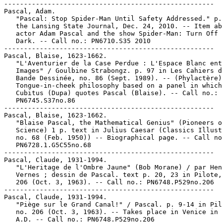
-----------------------------------------------------

Pascal, Adam.

   "Pascal: Stop Spider-Man Until Safety Addressed." p.
   the Lansing State Journal, Dec. 24, 2010. -- Item ab
   actor Adam Pascal and the show Spider-Man: Turn Off 
   Dark. -- Call no.: PN6710.S35 2010

-----------------------------------------------------

Pascal, Blaise, 1623-1662.

   "L'Aventurier de la Case Perdue : L'Espace Blanc ent
   Images" / Goulbine Strabongz. p. 97 in Les Cahiers d
   Bande Dessinée, no. 86 (Sept. 1989). -- (Phylactère)
   Tongue-in-cheek philosophy based on a panel in which

   Cubitus (Dupa) quotes Pascal (Blaise). -- Call no.:

   PN6745.S37no.86

-----------------------------------------------------

Pascal, Blaise, 1623-1662.

   "Blaise Pascal, the Mathematical Genius" (Pioneers o
   Science) 1 p. text in Julius Caesar (Classics Illust
   no. 68 (Feb. 1950)) -- Biographical page. -- Call no
   PN6728.1.G5C55no.68

-----------------------------------------------------

Pascal, Claude, 1931-1994.

   "L'Heritage de l'Ombre Jaune" (Bob Morane) / par Hen
   Vernes ; dessin de Pascal. text p. 20, 23 in Pilote,
   206 (Oct. 3, 1963). -- Call no.: PN6748.P529no.206

-----------------------------------------------------

Pascal, Claude, 1931-1994.

   "Piège sur le Grand Canal!" / Pascal. p. 9-14 in Pil
   no. 206 (Oct. 3, 1963). -- Takes place in Venice in 
   A.D. -- Call no.: PN6748.P529no.206
