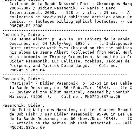
   Critique de la Bande Dessinée Pure : Chroniques Narq
   2005-2007 / Didier Pasamonik. -- Paris : Berg

   International, 2008. -- 158 p. : ill. ; 21 cm. -- A

   collection of previously published articles about Fr
   comics. -- Includes bibliographical footnotes. -- Ca
   PN6745.P3 2008

-----------------------------------------------------

Pasamonik, Didier.

   "Le Jeune Albert" p. 4-5 in Les Cahiers de la Bande

   Dessinée, no. 64 (July/Aug. 1985). -- (L'Indispensab
   Brief interview with Yves Chaland on the the publica
   his album Le Jeune Albert (collected from Métal Hurl
   with comments by Thierry Groensteen, Arnaud de la Cr
   Didier Pasamonik, Luc Dellisse, Moebius, Jacques de

   Pierpont, and Patrick Delperdange. -- Call no.:

   PN6745.S37no.64

-----------------------------------------------------

Pasamonik, Didier.

   "Mariscal" / Didier Pasamonik. p. 52-53 in Les Cahie
   la Bande Dessinée, no. 56 (Feb./Mar. 1984). -- (Le C
   -- Review of the album Mariscal, created by Spanish 
   Mariscal (1950- ). -- Call no.: PN6745.S37no.56

-----------------------------------------------------

Pasamonik, Didier.

   "Un Petit Ketje des Marolles, ou, Les Sources Bruxel
   de Bob Fish" / par Didier Pasamonik. 95-96 in Les Ca
   de la Bande Dessinée, no. 60 (Nov./Dec. 1984). -- (C
   -- Article on the series Bob Fish Detectief. -- Call
   PN6745.S37no.60

-----------------------------------------------------
