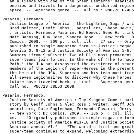
   an alliance with one of the Green Lanterns' deadlies
   enemies and travels to a dangerous, uncharted region
   space. -- Superhero genre. -- Call no.: PN6728.G74E5
-----------------------------------------------------

Pasarin, Fernando.

   Justice League of America : the Lightning Saga / wri
   Brad Meltzer, Geoff Johns ; pencillers, Shane Davis,
   ; artists, Fernando Pasarin, Ed Benes, Gene Ha ; ink
   Matt Banning, Ruy Jose, Sandra Hope. -- New York : D
   Comics, 2008. -- 209 p. : col. ill. ; 27 cm. -- Orig
   published in single magazine form in Justice League 
   America 0, 8-12 and Justice Society of America 5-6. 
   Summary (from SkyRiver): Two of DC's most prominent

   super-teams join forces. In the wake of "The Tornado
   Path," the JLA has discovered the existence of sever
   members of the Legion of Super-Heroes in the present
   the help of the JSA, Superman and his team must trac
   all seven Legionnaires to discover why these heroes 
   future have traveled back in time! -- Superhero genr
   Call no.: PN6728.J8L53 2008

-----------------------------------------------------

Pasarin, Fernando.

   Justice Society of America : Thy Kingdom Come : part
   story by Geoff Johns & Alex Ross ; writer, Geoff Joh
   pencillers, Dale Eaglesham, Fernando Pasarin, Jerry 
   -- New York : DC Comics, 2009. -- 186 p. : col. ill.
   cm. -- "Originally published in single magazine form
   Justice Society of America #13-18 and Justice Societ
   American annual #1." -- "The world's first and great
   super-team continues to expand, welcoming extraordin