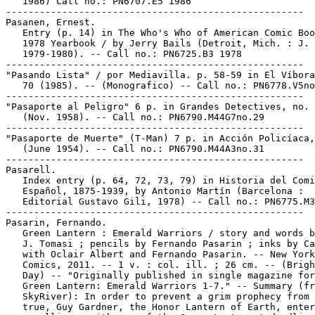
   1986) Call no.: PN6707.E5 1986

-----------------------------------------------------

Pasanen, Ernest.

   Entry (p. 14) in The Who's Who of American Comic Boo
   1978 Yearbook / by Jerry Bails (Detroit, Mich. : J. 
   1979-1980). -- Call no.: PN6725.B3 1978

-----------------------------------------------------

"Pasando Lista" / por Mediavilla. p. 58-59 in El Víbora
   70 (1985). -- (Monografico) -- Call no.: PN6778.V5no
-----------------------------------------------------

"Pasaporte al Peligro" 6 p. in Grandes Detectives, no. 
   (Nov. 1958). -- Call no.: PN6790.M44G7no.29

-----------------------------------------------------

"Pasaporte de Muerte" (T-Man) 7 p. in Acción Policíaca,
   (June 1954). -- Call no.: PN6790.M44A3no.31

-----------------------------------------------------

Pasarell.

   Index entry (p. 64, 72, 73, 79) in Historia del Comi
   Español, 1875-1939, by Antonio Martín (Barcelona :

   Editorial Gustavo Gili, 1978) -- Call no.: PN6775.M3
-----------------------------------------------------

Pasarin, Fernando.

   Green Lantern : Emerald Warriors / story and words b
   J. Tomasi ; pencils by Fernando Pasarin ; inks by Ca
   with Oclair Albert and Fernando Pasarin. -- New York
   Comics, 2011. -- 1 v. : col. ill. ; 26 cm. -- (Brigh
   Day) -- "Originally published in single magazine for
   Green Lantern: Emerald Warriors 1-7." -- Summary (fr
   SkyRiver): In order to prevent a grim prophecy from 
   true, Guy Gardner, the Honor Lantern of Earth, enter