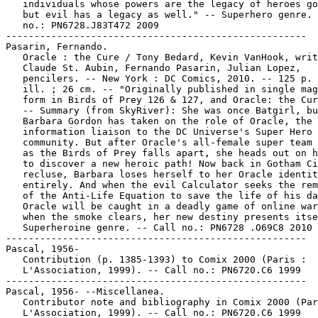
   individuals whose powers are the legacy of heroes go
   but evil has a legacy as well." -- Superhero genre. 
   no.: PN6728.J83T472 2009

-----------------------------------------------------

Pasarin, Fernando.

   Oracle : the Cure / Tony Bedard, Kevin VanHook, writ
   Claude St. Aubin, Fernando Pasarin, Julian Lopez,

   pencilers. -- New York : DC Comics, 2010. -- 125 p. 
   ill. ; 26 cm. -- "Originally published in single mag
   form in Birds of Prey 126 & 127, and Oracle: the Cur
   -- Summary (from SkyRiver): She was once Batgirl, bu
   Barbara Gordon has taken on the role of Oracle, the

   information liaison to the DC Universe's Super Hero

   community. But after Oracle's all-female super team 
   as the Birds of Prey falls apart, she heads out on h
   to discover a new heroic path! Now back in Gotham Ci
   recluse, Barbara loses herself to her Oracle identit
   entirely. And when the evil Calculator seeks the rem
   of the Anti-Life Equation to save the life of his da
   Oracle will be caught in a deadly game of online war
   when the smoke clears, her new destiny presents itse
   Superheroine genre. -- Call no.: PN6728 .O69C8 2010

-----------------------------------------------------

Pascal, 1956-

   Contribution (p. 1385-1393) to Comix 2000 (Paris :

   L'Association, 1999). -- Call no.: PN6720.C6 1999

-----------------------------------------------------

Pascal, 1956- --Miscellanea.

   Contributor note and bibliography in Comix 2000 (Par
   L'Association, 1999). -- Call no.: PN6720.C6 1999
