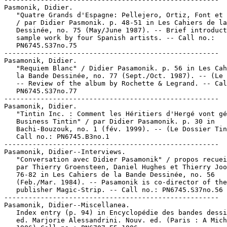
Pasmonik, Didier.

   "Quatre Grands d'Espagne: Pellejero, Ortiz, Font et 
   / par Didier Pasmonik. p. 48-51 in Les Cahiers de la
   Dessinée, no. 75 (May/June 1987). -- Brief introduct
   sample work by four Spanish artists. -- Call no.:

   PN6745.S37no.75

-----------------------------------------------------

Pasamonik, Didier.

   "Requiem Blanc" / Didier Pasamonik. p. 56 in Les Cah
   la Bande Dessinée, no. 77 (Sept./Oct. 1987). -- (Le 
   -- Review of the album by Rochette & Legrand. -- Cal
   PN6745.S37no.77

-----------------------------------------------------

Pasamonik, Didier.

   "Tintin Inc. : Comment les Héritiers d'Hergé vont gé
   Business Tintin" / par Didier Pasamonik. p. 30 in

   Bachi-Bouzouk, no. 1 (fév. 1999). -- (Le Dossier Tin
   Call no.: PN6745.B3no.1

-----------------------------------------------------

Pasamonik, Didier--Interviews.

   "Conversation avec Didier Pasamonik" / propos recuei
   par Thierry Groensteen, Daniel Hughes et Thierry Joo
   76-82 in Les Cahiers de la Bande Dessinée, no. 56

   (Feb./Mar. 1984). -- Pasamonik is co-director of the

   publisher Magic-Strip. -- Call no.: PN6745.S37no.56

-----------------------------------------------------

Pasamonik, Didier--Miscellanea.

   Index entry (p. 94) in Encyclopédie des bandes dessi
   ed. Marjorie Alessandrini. Nouv. ed. (Paris : A Mich