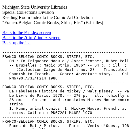
Michigan State University Libraries
Special Collections Division
Reading Room Index to the Comic Art Collection
"Franco-Belgian Comic Books, Strips, Etc." (F-L titles)
Back to the
F
index screen
Back to the
A
to
Z
index screen
Back up the list
-----------------------------------------------------
FRANCO-BELGIAN COMIC BOOKS, STRIPS, ETC.
   FM : En Fríquence Module / Jorge Zentner, Ruben Pellejero.
   -- Bruxelles : Magic Strip, 1986? -- 64 p. : ill. ; 30 cm.
   -- (Collection Cargo de Nuit ; no. 2) -- Translated from
   Spanish to French. -- Genre: Adventure story. -- Call no.:
   PN6790.A73Z4F214 1986
-----------------------------------------------------
FRANCO-BELGIAN COMIC BOOKS, STRIPS, ETC.
   La Fabuleuse Histoire de Mickey / Walt Disney. -- Paris? :
   Le Livre de Paris, 1970. -- 270 p. : ill. (chiefly col.) ;
   36 cm. -- Collects and translates Mickey Mouse comic
   strips.
   1. Funny animal comics. I. Mickey Mouse. French. a. French
   comics. Call no.: PN6728f.M46F3 1970
-----------------------------------------------------
FRANCO-BELGIAN COMIC BOOKS, STRIPS, ETC.
   Faces de Rat / Ptiluc. -- Paris : Vents d'Ouest, 1987. --
   48 p. : col. ill. ; 30 cm.
   1. Rats--Caricatures and cartoons. 2. French comics. I.
   Ptiluc. II. Vents d'Ouest. Call no.: PN6747f.P75F3 1987
-----------------------------------------------------
FRANCO-BELGIAN COMIC BOOKS, STRIPS, ETC.
   Fanny Hill : Femme de Plaisir / adaptation, J. M. Lo Duca ;
   dessins, Philippe Cavell. -- Paris : D. Leroy, 1988. -- 56
   p. : ill. (some col.) ; 33 cm. -- (Enfer dans la BD) -- At
   head of title: John Cleland. -- Call no.: PR3348.C65M45
   1988
-----------------------------------------------------
FRANCO-BELGIAN COMIC BOOKS, STRIPS, ETC.
   Fatal. -- Neuilly, France : Rhodos-Presse,  . -- ill. ; 18
   cm. -- Monthly. -- Description based on no. 7 (1974); title
   from cover. -- LIBRARY HAS: no. 7.
   1. Adventure story comics. a. French comics. Call no.:
   PN6748.F3
-----------------------------------------------------
FRANCO-BELGIAN COMIC BOOKS, STRIPS, ETC.
   Les Fauves / Rouge & Greg. -- Paris : Dargaud, 1990. -- 48
   p. : col. ill. ; 30 cm. -- (Comanche ; 11)
   1. Western comic books, strips, etc. 2. French comics. I.
   Rouge. II. Greg. III. Series. IV. Dargaud. Call no.:
   PN6747.R7F3 1990
-----------------------------------------------------
FRANCO-BELGIAN COMIC BOOKS, STRIPS, ETC.
   Felina / scénario, Victor Mora ; dessins, Annie Goetzinger.
   -- Grenoble : J. Glénat, 1979. -- 44 p. : col. ill. ; 30
   cm. -- Translated from Spanish to French.
   1. French comics. 2. Superheroine comics. 3. Spanish
   comics. I. Mora, Victor, 1931- II. Goetzinger, Annie. III.
   Glénat, J. Call no.: PN6777.M58F414 1979
-----------------------------------------------------
FRANCO-BELGIAN COMIC BOOKS, STRIPS, ETC.
   La Femme du Magicien / Charyn, Boucq. -- Tournai :
   Casterman, 1986. -- 85 p. : col. ill. ; 30 cm. -- (Studio à
   Suivre) -- Call no.: PN6747.C47 F4 1986
-----------------------------------------------------
FRANCO-BELGIAN COMIC BOOKS, STRIPS, ETC.
   Les Femmes en Blanc / dessin, Bercovici ; scénario, Cauvin.
   -- Marcinelle-Charleroi : Dupuis, 1986. -- 48 p. : col.
   ill. ; 30 cm. -- (Les Femmes en Blanc ; no. 1) -- CONTENTS:
   On n'est jamais mieux servi que par soi-même ; Fais dodo ;
   T'as de beaux yeaux, tu sais ; Entre chien et chat ; Puzzle
   Toubib à Hollywood ; De vie à trépas ; Revenez deux mains ;
   Piquet de greffe ; Ciel! Vous perdez la tête! ; Tirez la
   langue ; Revendications. -- Characters: Nurses. -- Call
   no.: PN6747.C28F4 1986
-----------------------------------------------------
FRANCO-BELGIAN COMIC BOOKS, STRIPS, ETC.
   La Fille de Wolfland / texte de Barreiro ; dessin de
   Saudelli. -- Paris : Dargaud Editeur, 1985. -- 64 p. : col.
   ill. ; 32 cm. -- Translated from Italian to French. --
   Genre: War. -- Call no.: PN6767.B36F514 1985
-----------------------------------------------------
FRANCO-BELGIAN COMIC BOOKS, STRIPS, ETC.
   La Fille du Fleuve / Lacaf ; Moriquand. -- Grenoble :
   Glénat, 1989. -- 48 p. : col. ill. ; 30 cm. -- (Les
   Pêcheurs d'Étoiles ; t. 1) -- About the Rhône River valley.
   -- Call no.: DC611.R478L3 1989
-----------------------------------------------------
FRANCO-BELGIAN COMIC BOOKS, STRIPS, ETC.
   La Fille et la Tortue / Patrick Cothias ; Olivier Taffin.
   -- Paris : Dargaud, 1983. -- 48 p. : col. ill. ; 30 cm. --
   (Orn) (Histoires Fantastiques)
   1. Fantasy comics. I. Cothias, Patrick. II. Taffin,
   Olivier. III. Series. IV. Series 2. a. French comics. Call
   no.: PN6748f.O76F54 1984
-----------------------------------------------------
FRANCO-BELGIAN COMIC BOOKS, STRIPS, ETC.
   Fils de Chine / Paul Gillon, Roger Lecureux. -- Grenoble :
   Editions Jacques Glénat, 1978. -- 156 p. : ill. ; 29 cm. --
   Genre: Adventure story. -- Subject: China. -- Call no.:
   PN6747.G4F5 1978
-----------------------------------------------------
FRANCO-BELGIAN COMIC BOOKS, STRIPS, ETC.
   Fluide Glacial. -- Paris : Editions Audie, . -- ill. ; 29
   cm. -- LIBRARY HAS: no. 33-34, 38, 40-41, 49, 53, 62,
   84-85, 87-120, 122-126, 128-135, 137-192, 194-211, 213-223
   (1979-1995). -- Call no.: PN6748.F55
-----------------------------------------------------
FRANCO-BELGIAN COMIC BOOKS, STRIPS, ETC.
   Fog. -- Tourcoing, France : Aredit-Universo, 1979-  . --
   ill. (part col.) ; 24 cm. -- Title from cover. -- LIBRARY
   HAS: no. 1.
   1. Adventure story comics. a. French comics. Call no.:
   PN6748.F58
------------------------------------------------------
FRANCO-BELGIAN COMIC BOOKS, STRIPS, ETC.
   El Forastero / Tito. -- Grenoble : Glenat, 1985. -- 47 p. :
   col. ill. ; 30 cm. -- (Soledad ; t. 3)
   1. French comics. I. Tito. II. Series. III. Glenat. Call
   no.: PN6747.T57F6 1985
-----------------------------------------------------
FRANCO-BELGIAN COMIC BOOKS, STRIPS, ETC.
   La Forêt d'Acier / Eddy Paape ; Greg. -- Neuilly s/Seine :
   Dargaud Editeur, 1973. -- 46 p. : col. ill. ; 30 cm. --
   (Luc Orient ; 5) -- First published in Tintin. -- Genre:
   Science fiction. -- Call no.: PN6748.L78F6 1973
-----------------------------------------------------
FRANCO-BELGIAN COMIC BOOKS, STRIPS, ETC.
   La Forge de Vulcain / par Roger Leloup. -- Paris : J'ai Lu,
   1988. -- 123 p. : col. ill. ; 18 cm. -- (Yoko Tsuno) (J'ai
   Lu BD ; 67)
   1. Science fiction comic books, strips, etc. I. Leloup,
   Roger. II. Series. III. Series 2. a. French comics. Call
   no.: PN6747.L37F6 1988
------------------------------------------------------
FRANCO-BELGIAN COMIC BOOKS, STRIPS, ETC.
   Fort Wheeling / Hugo Pratt. -- Paris : Casterman, 1976. --
   111 p. : ill. ; 30 cm. -- (Les Grands Romans de la Bande
   Dessinee)
   1. Western comic books, strips, etc. 2. French comics. 3.
   Italian comics. I. Pratt, Hugo. II. Series. III. Casterman.
   Call no.: PN6767.P7F6 1976
-----------------------------------------------------
FRANCO-BELGIAN COMIC BOOKS, STRIPS, ETC.
   La Forteresse des Neiges / textes, Corteggiani ; dessins,
   Tranchand. -- Grenoble : Glénat, 1981. -- 47 p. : col. ill.
   ; 30 cm. -- (Bastos et Zakousky ; 2) -- Genre: War. -- Call
   no.: PN6747.C59F6 1981
-----------------------------------------------------
FRANCO-BELGIAN COMIC BOOKS, STRIPS, ETC.
   Francis Drake, un Corsaire Autour du Monde / dessin de
   Guido Crepax ; scenario d'Andre Berelowitch. Mendana et
   Queiros, Pilotes des Mers du Sud / dessin de Raymond Poivet
   ; scenario de Francois Lambert. -- Paris : Bandes Dessinees
   Larousse, 1979. -- p. 531-576 : col. ill. ; 29 cm. -- (La
   Decouverte du Monde en Bandes Dessinees ; no. 12) -- Cover
   title: Un Corsaire Drake.
   1. Drake, Francis, Sir, 1540?-1596--Comic books, strips,
   etc. 2. Mendana de Neira, Alvaro, d. 1595--Comic books,
   strips, etc. 3. Queiros, Pedro Fernandes de, d. 1615--Comic
   books, strips, etc. 4. French comics. I. Crepax, Guido. II.
   Berelowitch, Andre. III. Poivet, Raymond. IV. Lambert,
   Francois. V. Mendana et Queiros, Pilotes des Mers du Sud.
   VI. Un Corsaire Drake. VII. Series. Call no.: PN6746f.D4N32
   1979
-----------------------------------------------------
FRANCO-BELGIAN COMIC BOOKS, STRIPS, ETC.
   La Frontière de la Vie / par Roger Leloup. -- Paris :
   Editions J'ai Lu, 1988. -- 123 p. : col. ill. ; 18 cm. --
   (Yoko Tsuno) -- (J'ai Lu BD ; 96) -- Science fiction. --
   Call no.: PN6747.L37F7 1988
-----------------------------------------------------
FRANCO-BELGIAN COMIC BOOKS, STRIPS, ETC.
   La Fugue d'Aria : une Histoire du Journal Tintin / M.
   Weyland. -- Bruxelles : Editions du Lombard, 1982. -- 46 p.
   : col. ill. ; 30 cm. -- (Aria ; 1)
   1. Belgian comics. 2. Fantasy comics. I. Weyland, M.
   (Michel), 1947- II. Series. III. Editions du Lombard. Call
   no.: PN6747.W4F8 1982
-----------------------------------------------------
FRANCO-BELGIAN COMIC BOOKS, STRIPS, ETC.
   La Fugue d'Aria / Michel Weyland. -- Paris : J'ai Lu, 1987.
   -- 125 p. : col. ill. ; 18 cm. -- (J'ai Lu BD ; 40) (Aria)
   1. Fantasy comics. I. Weyland, M. (Michel), 1947-  II.
   Series. III. Series 2. a. French comics. Call no.:
   PN6747.W4F8 1987
------------------------------------------------------
FRANCO-BELGIAN COMIC BOOKS, STRIPS, ETC.
   Futt et Fil : Le Salaire de la Fleur / scenario et dessins,
   F. Ibanez. -- Tourcoing : Aredit, 1986. -- 49 p. : col.
   ill. ; 29 cm.
   1. Spy comics. I. Ibanez, F. (Francisco)  II. Le Salaire de
   la Fleur. a. French comics. Call no.: PN6748.F8S3 1986
-----------------------------------------------------
FRANCO-BELGIAN COMIC BOOKS, STRIPS, ETC.
   La Gaffe Fait des Degats / par Franquin et Jidéhem. --
   Paris : Editions J'ai Lu, 1991. -- 121 p. : col. ill. ; 18
   cm. -- (Gaston ; 9) -- (J'ai Lu BD ; 208) -- "Edition
   enrichie de gags inédits".
   1. French comics. I. Franquin. II. Jidéhem, 1935- III.
   Series (2). IV. Editions J'ai Lu. Call no.: PN6747.F67 G3
   1991
----------------------------------------------------
FRANCO-BELGIAN COMIC BOOKS, STRIPS, ETC.
   Gags de Boule & Bill. no. 2 / Roba. -- Paris : Editions
   Presses Pocket, 1988. -- 124 p. : col. ill. ; 18 cm. --
   (Pocket B.D. ; 7016)
   1. Fu