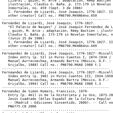
   Lizardi ; guión, M. Arce ; adaptación, Rémy Bastien 
   ilustración, Claudio G. Baña. p. 173-179 in Novelas

   Inmortales, no. 459 (Sept. 3 de 1986)

   I. Fernández de Lizardi, José Joaquín, 1776-1827. II
   other creator] Call no.: PN6790.M44N64no.459

-----------------------------------------------------

Fernández de Lizardi, José Joaquín, 1776-1827.

   "El Palacio de Naipes" / José Joaquín Fernández de L
   ; guión, M. Arce ; adaptación, Rémy Bastien ; ilustr
   Claudio G. Baña. p. 173-179 in Novelas Inmortales, n
   (Junio 25 de 1986)

   I. Fernández de Lizardi, José Joaquín, 1776-1827. II
   other creator] Call no.: PN6790.M44N64no.449

-----------------------------------------------------

Fernáandez de Lizardi, José Joaquín, 1776-1827--Miscell
   Index entry (p. 52) in Puros Cuentos I, 1874-1934 / 
   Manuel Aurrecoechea, Armando Bartra (México, D.F. :

   Grijalbo, 1988) Call no.: PN6790.M4A8 1988 t.1

-----------------------------------------------------

Fernáandez de Lizardi, José Joaquín, 1776-1827--Miscell
   Index entry (p. 398) in Puros Cuentos III, 1934-1950
   Manuel Aurrecoechea, Armando Bartra (México, D.F.:

   Grijalbo, 1994) Call no.: PN6790.M4A8 1988 t.3

-----------------------------------------------------

Fernández de Simón Romero, Francisco, 1979-

   Entry (p. 461) in De la Historieta y su Uso, 1873-20
   Jesús Cuadrado (Atlas Español de la Cultura Popular 
   -- (Madrid : Ediciones Sinsentido, 2000). -- Call no
   PN6775.C8 2000

-----------------------------------------------------
