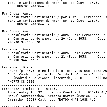
   text in Confesiones de Amor, no. 18 (Nov. 1957). -- 
   no.: PN6790.M44C6no.18

-----------------------------------------------------

Fernández, Aura.

   "Consultorio Sentimental" / por Aura L. Fernández. 3
   text in Confesiones de Amor, no. 19 (Dec. 1957). -- 
   no.: PN6790.M44C6no.19

-----------------------------------------------------

Fernández, Aura.

   "Consultorio Sentimental" / Aura Lucía Fernández. 2 
   in Confesiones de Amor, no. 20 (Jan. 1958). -- Call 
   PN6790.M44C6no.20

-----------------------------------------------------

Fernández, Aura.

   "Consultorio Sentimental" / Aura Lucía Fernández. 2 
   in Confesiones de Amor, no. 21 (Feb. 1958). -- Call 
   PN6790.M44C6no.21

-----------------------------------------------------

Fernández, Diana.

   Entry (p. 457) in De la Historieta y su Uso, 1873-20
   Jesús Cuadrado (Atlas Español de la Cultura Popular 
   -- (Madrid : Ediciones Sinsentido, 2000). -- Call no
   PN6775.C8 2000

-----------------------------------------------------

Fernández, Emilio (El Indio).

   Index entry (p. 32) in Puros Cuentos II, 1934-1950 /
   Manuel Aurrecoechea, Armando Bartra (México, D.F.:

   Grijalbo, 1993) Call no.: PN6790.M4A8 1988 t.2

-----------------------------------------------------

Fernández, Emilio "El Indio".
