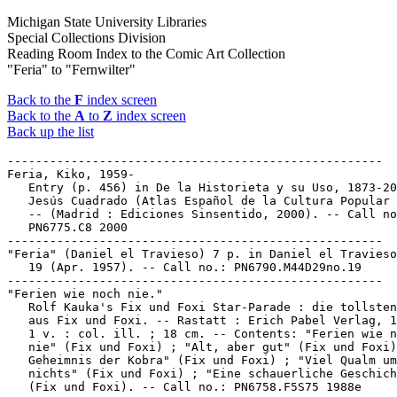
Michigan State University Libraries
Special Collections Division
Reading Room Index to the Comic Art Collection
"Feria" to "Fernwilter"
Back to the
F
index screen
Back to the
A
to
Z
index screen
Back up the list
-----------------------------------------------------
Feria, Kiko, 1959-
   Entry (p. 456) in De la Historieta y su Uso, 1873-2000 /
   Jesús Cuadrado (Atlas Español de la Cultura Popular ; v. 1)
   -- (Madrid : Ediciones Sinsentido, 2000). -- Call no.:
   PN6775.C8 2000
-----------------------------------------------------
"Feria" (Daniel el Travieso) 7 p. in Daniel el Travieso, no.
   19 (Apr. 1957). -- Call no.: PN6790.M44D29no.19
-----------------------------------------------------
"Ferien wie noch nie."
   Rolf Kauka's Fix und Foxi Star-Parade : die tollsten Comics
   aus Fix und Foxi. -- Rastatt : Erich Pabel Verlag, 1988. --
   1 v. : col. ill. ; 18 cm. -- Contents: "Ferien wie noch
   nie" (Fix und Foxi) ; "Alt, aber gut" (Fix und Foxi) ; "Das
   Geheimnis der Kobra" (Fix und Foxi) ; "Viel Qualm um
   nichts" (Fix und Foxi) ; "Eine schauerliche Geschichte"
   (Fix und Foxi). -- Call no.: PN6758.F5S75 1988e
-----------------------------------------------------
"Ferienfahart mit Hindernissen" (Rotarin und Fantasio) / André
   Franquin ; Übersetzung: Andreas C. Knigge ; Lettering:
   Rainer Clodius. p. 10-15 in Comixene, Nr. 24 (Mai/Juni
   1979). -- Begins a Spirou et Fantasio story in translation.
   -- Call no.: PN6755.C65no.24
-----------------------------------------------------
"Ferienfahrt mit Hindernissen" (Rotarin und Fantasio) / André
   Franquin ; Übersetzung, Andreas C. Knigge ; Lettering,
   Rainer Clodius. p. 51-54 in Comixene, Nr. 25 (July/Aug.
   1979). -- "Ibn-Mah-Zoud, der schlechteste Autofahrer der
   Welt, rast mit Fantasios Turbo durch einen kleinen
   Urlaubsort." -- Call no.: PN6755.C65no.25
-----------------------------------------------------
"Ferienfahrt mit Hindernissen" (Rotarin und Fantasio) / André
   Franquin ; Übersetzung, Andreas C. Knigge ; Lettering,
   Klaus Baedermann. p. 51-54 in Comixene, Nr. 26 (Sept./Okt.
   1979). -- Call no.: PN6755.C65no.26
-----------------------------------------------------
Ferioli, Cesar.
   "Quelle Salade!" (Mickey) / S. Kinney ; Ferioli. p. 18-27
   in Le Journal de Mickey, no. 2710 (26 Mai 2004). -- Call
   no.: PN6748.J6no.2710
-----------------------------------------------------
Ferioli, Cesar--Miscellanea.
   Entry (v. 1, p. 699) in Dictionnaire Encyclopédique de
   Héros et Auteurs de BD, by Henri Filippini (Grenoble :
   Glénat, 1998). -- Call no.: PN6707.F5 1998 v.1
-----------------------------------------------------
Feritt.
   "Case of the Black Witch" (Captain America) / Otto Binder,
   script ; Jack Kirby, pencils ; Joe Simon, inks. 17 p. in
   Captain America Comics, no. 8 (Nov. 1941). -- Villain The
   Black Witch (Feritt) is introduced and dies. -- Data from
   Lou Mougin and Tony R. Rose via Grand Comics Database
   Project. -- Call no.: PN6728.1.M3C3m no.8
-----------------------------------------------------
Ferlut, Nathalie.
   Catharzie / scénario, Nathalie Ferlut ; dessin, Yoann. --
   Paris : Delcourt, 2000. -- 47 p. : col. ill. ; 32 cm. --
   (Ether Glister ; 1) -- (Néopolis) -- Science fiction genre.
   -- Call no.: PN6747.Y6E78 2000
-----------------------------------------------------
Ferlut, Nathalie.
   Le Petit Théâtre de la Bande Dessinée : une pièce écrite,
   montée et jouée à Angoulême / Ferlut Fournier Nicolas
   Cesano. -- Angoulême : Ville d'Angoulême, 2000. -- 30 p. :
   ill. (some col.) ; 24 cm. -- "Scénario, Nathalie Ferlut ;
   dessin, Jean-Christophe Fournier & Nicolas ; mise en
   couleur, Angélique Cesano & Nicolas." -- A comic book about
   comic books. -- Call no.: PN6747.F4P4 2000
-----------------------------------------------------
Ferma (Publisher)
   Entry (p. 456) in De la Historieta y su Uso, 1873-2000 /
   Jesús Cuadrado (Atlas Español de la Cultura Popular ; v. 1)
   -- (Madrid : Ediciones Sinsentido, 2000). -- Call no.:
   PN6775.C8 2000
-----------------------------------------------------
Fermat's Theorem.
   "Last Time I Did That He Almost Solved Fermat's Theorem"*
   (Loose Parts, Dec. 12, 2000) / by Gilpin and Blazek. --
   Summary: The dog at the blackboard has to be kept on a
   leash. -- Call no.: PN6726 f.B55 "leashes"
-----------------------------------------------------
Ferme, Anthony--Miscellanea.
   Entry (p. 60) in The Who's Who of American Comic Books, by
   Jerry Bails & Hames Ware (Detroit, Mich. : J. Bails,
   1973-1976). -- Call no.: PN6725.B3v.1
-----------------------------------------------------
"La Ferme-laiterie modèle" p. 46 in Gros et Détail : album par
   Caran d'Ache (Paris : Plon, 1907). -- Call no.:
   NC1499.C25C37 1889
-----------------------------------------------------
Fermentation.
   The Blank in the Comics strip collection includes a file of
   one or more daily comic strips related to this keyword or
   topic. Call no.: PN6726 f.B55
-----------------------------------------------------
Fermentation.
   "How Old is That Juice, Dude?"* (Get Fuzzy, Oct. 24, 2002)
   / Darby Conley. -- Summary: Bucky is drinking juice and
   losing his train of thought. -- Call no.: PN6726 f.B55
   "fermentation"
-----------------------------------------------------
Fermentation.
   "I Bet a Big, Warm, Raw Fish Would Make Him Feel Better"*
   (Get Fuzzy, Oct. 25, 2002) / Darby Conley. -- Summary:
   Bucky is ill from drinking fermented juice, and Satchel has
   an idea. -- Call no.: PN6726 f.B55 "fermentation"
-----------------------------------------------------
Fermies.
   Index entry (p. 227) in The Comic-Book Book, ed. by Don
   Thompson & Dick Lupoff (Krause Publications, 1998). -- Call
   no.: PN6725.T5 1998
-----------------------------------------------------
Fermin.
   "La Espera" / guión y dibujos, Fermin. p. 115-122 in Trix,
   v. 2, no. 8 (Nov. 1989). -- Call no.: PN6790.A74T7v.2no.8
-----------------------------------------------------
Fermín.
   Index entry (p. 437, 438) in Puros Cuentos II, 1934-1950 /
   Juan Manuel Aurrecoechea, Armando Bartra (México, D.F.:
   Grijalbo, 1993) Call no.: PN6790.M4A8 1988 t.2
-----------------------------------------------------
Fermín, Diego.
   Entry (p. 456) in De la Historieta y su Uso, 1873-2000 /
   Jesús Cuadrado (Atlas Español de la Cultura Popular ; v. 1)
   -- (Madrid : Ediciones Sinsentido, 2000). -- Call no.:
   PN6775.C8 2000
-----------------------------------------------------
Fermin, Ph.
   Inkt. -- Haarlem : Ubbo van der Veen, Ph. Fermin, . -- ill.
   ; 25 cm. -- "Stripinformatieblad". -- Dutch fanzine about
   comics. -- LIBRARY HAS: v. 2, nr. 2 (1975). -- Call no.:
   PN6790.N4 I5
-----------------------------------------------------
"Fermin and Piker" / by Mariscal. p. 39 in Raw, no. 4 (1982).
   -- Four strips: "Let's Go See the Moon"* (Fermin & Piker) ;
   "Little Mr. Horseman" ; "Fishing in the River" ; "The
   Garriris" (Fermin & Piker) -- Call no.: folio
   PN6728.R27no.4
-----------------------------------------------------
Fermín y Piker.
   "Crossing the Street"* (Los Garriris : Fermín y Piker) / by
   Mariscal. p. 36 in Raw, v. 1, no. 1 (Fall 1980). -- Back
   cover. -- Call no.: folio PN6728.R27no.1
-----------------------------------------------------
Fermonetti, Frank.
   "The Deadly Swamps of Maremnaa"* (Space Rangers) / art:
   Frank Fermonetti. 6 p. in Planet Comics, no. 59 (Mar.
   1949). -- Villain Slagger is introduced and dies. -- Data
   from Lou Mougin via the Grand Comics Database Project. --
   Call no.: PN6728.1.F5P55m no.59
-----------------------------------------------------
Fermonetti, Frank.
   "Mercon's Spacers"* (Space Rangers) / art: Frank
   Fermonetti. 8 p. in Planet Comics, no. 60 (May 1949). --
   Introduction of Rowena; villains Mercon and Solik are
   introduced. -- Data from Lou Mougin via the Grand Comics
   Database Project. -- Call no.: PN6728.1.F5P55m no.60
-----------------------------------------------------
Fermonetti, Frank--Miscellanea.
   Entry (p. 60) in The Who's Who of American Comic Books, by
   Jerry Bails & Hames Ware (Detroit, Mich. : J. Bails,
   1973-1976). -- Call no.: PN6725.B3v.1
-----------------------------------------------------
Fern.
   Index entry (p. 48) in Encyclopédie des bandes dessinées /
   éd. Marjorie Alessandrini. Nouv. éd. (Paris : A. Michel,
   1986) Call no.: PN6707.E5 1986
-----------------------------------------------------
Fern.
   Index entry (p. 175) in Frémion, Yves. Le Guide de la Bédé
   Francophone (Paris : Syros Alternatives, 1990) -- Reference
   to a Quebec comics creator. -- Call no.: PN6745.F69 1990
-----------------------------------------------------
Fern.
   Index entry (p. 290) in Histoire de la Bande Dessinée /
   Gérard Blanchard. Nouv. éd. (Verviers : Marabout, 1974). --
   Reference to a Quebec comics creator. -- Call no.:
   PN6710.B58 1974
-----------------------------------------------------
Fern, Alan.
   Miguel Covarrubias Caricatures / Beverly J. Cox and Denna
   Jones Anderson ; with essays by Al Hirschfeld, Bernard F.
   Reilly, Jr. ; foreword by Alan Fern. -- Washington :
   Published for the National Portrait Gallery by the
   Smithsonian Institution Press, 1985. -- 163 p. : ill. (some
   col.) ; 29 cm. -- Catalog of an exhibition held at the
   National Portrait Gallery, Washington, D.C., Nov. 16, 1984
   to Jan. 13, 1985. -- Bibliography: p. 157-158. -- Includes
   index. -- Call no.: NC1460.C68A4 1985
-----------------------------------------------------
Fern, Alan.
   Oliphant's Presidents : twenty-five years of caricature /
   text by Wendy Wick Reaves ; foreword by Pat Oliphant ;
   introduction by Alan Fern. -- Kansas City : Andrews and
   McMeel, 1990. -- Call no.: E839.5.R37 1990 -- 96 p. : ill.
   ; 28 cm. -- "Organized by Art Services International,
   Alexandria, Virginia, in conjunction with the National
   Portrait Gallery, Smithsonian Institution, Washington,
   D.C." -- Includes index. -- United States presidents. --
   Call no.: E839.5.R37 1990
-----------------------------------------------------
Fern Coloring.
   "National Fern Coloring Contest" 1 p. in Guano Comix
 