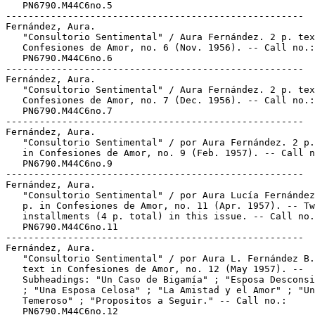
   PN6790.M44C6no.5

-----------------------------------------------------

Fernández, Aura.

   "Consultorio Sentimental" / Aura Fernández. 2 p. tex
   Confesiones de Amor, no. 6 (Nov. 1956). -- Call no.:

   PN6790.M44C6no.6

-----------------------------------------------------

Fernández, Aura.

   "Consultorio Sentimental" / Aura Fernández. 2 p. tex
   Confesiones de Amor, no. 7 (Dec. 1956). -- Call no.:

   PN6790.M44C6no.7

-----------------------------------------------------

Fernández, Aura.

   "Consultorio Sentimental" / por Aura Fernández. 2 p.
   in Confesiones de Amor, no. 9 (Feb. 1957). -- Call n
   PN6790.M44C6no.9

-----------------------------------------------------

Fernández, Aura.

   "Consultorio Sentimental" / por Aura Lucía Fernández
   p. in Confesiones de Amor, no. 11 (Apr. 1957). -- Tw
   installments (4 p. total) in this issue. -- Call no.
   PN6790.M44C6no.11

-----------------------------------------------------

Fernández, Aura.

   "Consultorio Sentimental" / por Aura L. Fernández B.
   text in Confesiones de Amor, no. 12 (May 1957). --

   Subheadings: "Un Caso de Bigamía" ; "Esposa Desconsi
   ; "Una Esposa Celosa" ; "La Amistad y el Amor" ; "Un
   Temeroso" ; "Propositos a Seguir." -- Call no.:

   PN6790.M44C6no.12
